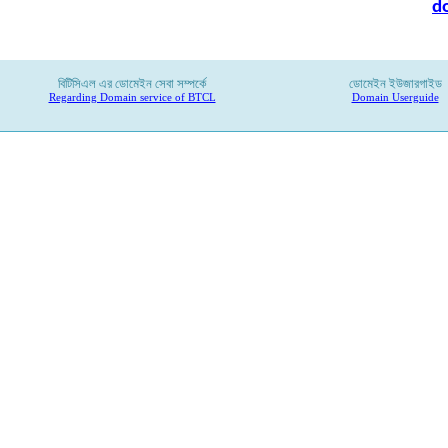
d
বিটিসিএল
এর
ডোমেইন
সেবা
সম্পর্কে
ডোমেইন ইউজারগাইড
Regarding Domain service of BTCL
Domain Userguide