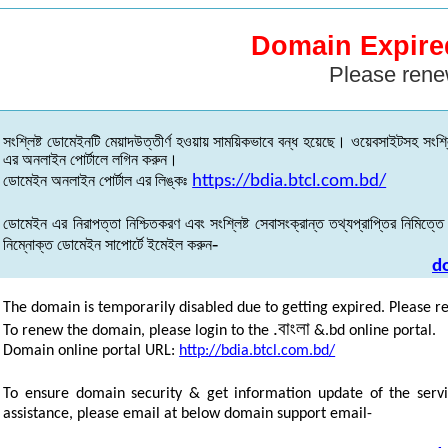
Domain Expire
Please rene
সংশ্লিষ্ট
ডোমেইনটি
মেয়াদউত্তীর্ণ
হওয়ায়
সাময়িকভাবে
বন্ধ
হয়েছে
।
ওয়েবসাইটসহ
সংশ্ল
এর
অনলাইন
পোর্টালে
লগিন
করুন
।
ডোমেইন
অনলাইন
পোর্টাল
এর
লিঙ্কঃ
https://bdia.btcl.com.bd/
ডোমেইন
এর
নিরাপত্তা
নিশ্চিতকরণ
এবং
সংশ্লিষ্ট
সেবাসংক্রান্ত
তথ্যপ্রাপ্তির
নিমিত্তে
-
নিম্নোক্ত
ডোমেইন
সাপোর্টে
ইমেইল
করুন
d
The domain is temporarily disabled due to getting expired. Please r
.
বাংলা
To renew the domain, please login to the
&.bd online portal.
Domain online portal URL:
http://bdia.btcl.com.bd/
To ensure domain security & get information update of the servi
assistance, please email at below domain support email-